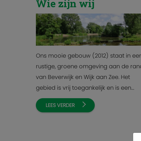
Wie zijn wij
Ons mooie gebouw (2012) staat in ee
rustige, groene omgeving aan de ran
van Beverwijk en Wijk aan Zee. Het
gebied is vrij toegankelijk en is een
ideaal speelterrein. Ook achter het
LEES VERDER
gebouw ligt een mooie open ruimte 
spellen te spelen