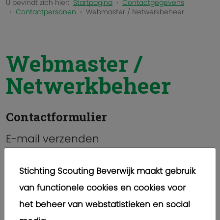
U bevindt zich hier:
Startpagina
Contactgegevens
Contactpersonen
Webmaster / Netwerkbeheer
Webmaster /
Netwerkbeheer
Contactformulier
E-mail verzenden
*
Verplicht veld
Stichting Scouting Beverwijk maakt gebruik
Naam
*
van functionele cookies en cookies voor
het beheer van webstatistieken en social
E-mailadres
*