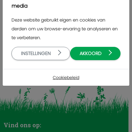
U bevindt zich hier:
Startpagina
Zoeken
media
Zoekformulier
Deze website gebruikt eigen en cookies van
Zoektermen:
derden om uw browse-ervaring te analyseren en
te verbeteren.
Type 2 or more characters for results.
ZOEKEN
INSTELLINGEN
AKKOORD
UITGEBREID ZOEKEN
Cookiebeleid
Vind ons op: