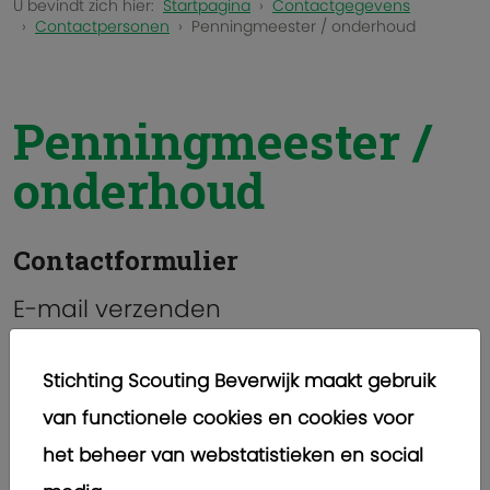
U bevindt zich hier:
Startpagina
Contactgegevens
Contactpersonen
Penningmeester / onderhoud
Penningmeester /
onderhoud
Contactformulier
E-mail verzenden
*
Verplicht veld
Stichting Scouting Beverwijk maakt gebruik
Naam
*
van functionele cookies en cookies voor
het beheer van webstatistieken en social
E-mailadres
*